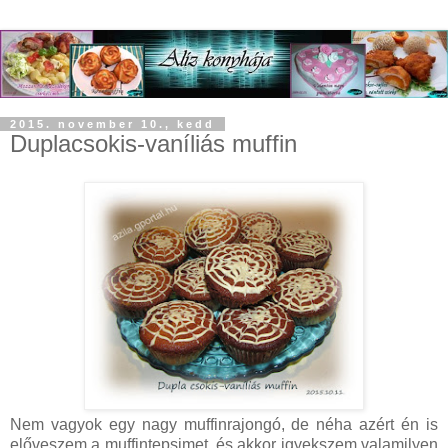
2015. november 10., kedd
Duplacsokis-vaníliás muffin
Nem vagyok egy nagy muffinrajongó, de néha azért én is
előveszem a muffintepsimet, és akkor igyekszem valamilyen