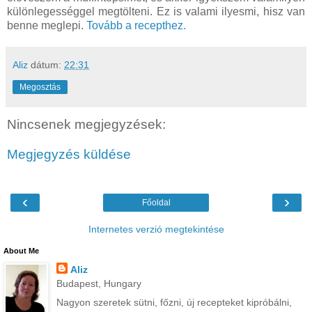
különlegességgel megtölteni. Ez is valami ilyesmi, hisz van
benne meglepi.
Tovább a recepthez.
Aliz
dátum:
22:31
Megosztás
Nincsenek megjegyzések:
Megjegyzés küldése
‹
›
Főoldal
Internetes verzió megtekintése
About Me
Aliz
Budapest, Hungary
Nagyon szeretek sütni, főzni, új recepteket kipróbálni,