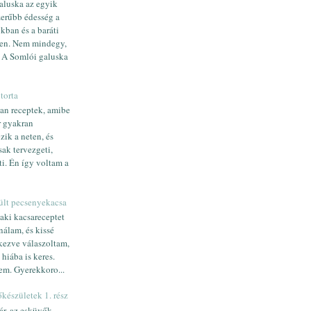
luska az egyik
erűbb édesség a
kban és a baráti
en. Nem mindegy,
 A Somlói galuska
torta
an receptek, amibe
r gyakran
zik a neten, és
sak tervezgeti,
ti. Én így voltam a
ült pecsenyekacsa
aki kacsareceptet
 nálam, és kissé
kezve válaszoltam,
 hiába is keres.
em. Gyerekkoro...
készületek 1. rész
yár, az esküvők