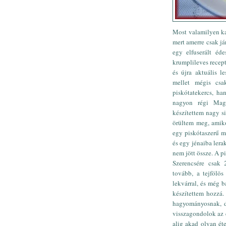
Most valamilyen ka
mert amerre csak j
egy elfuserált éd
krumplileves recept
és újra aktuális l
mellet mégis cs
piskótatekercs, ha
nagyon régi Magy
készítettem nagy s
örültem meg, amik
egy piskótaszerű m
és egy jénaiba lera
nem jött össze. A pi
Szerencsére csak 
tovább, a tejfölö
lekvárral, és még b
készítettem hozzá.
hagyományosnak, d
visszagondolok az e
alig akad olyan ét