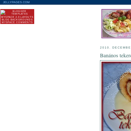
JELLYPAGES.COM
MYSPACE 2.0 LAYOUTS
BLOG BACKGROUNDS
MYSPACE COMMENTS
2010. DECEMBE
Banános teker