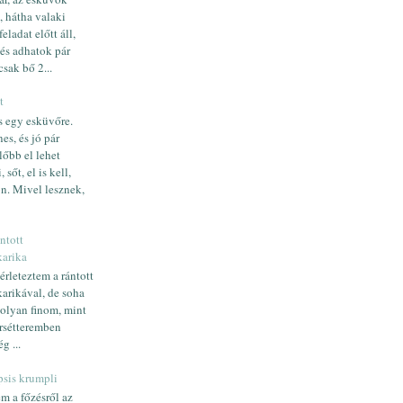
, hátha valaki
eladat előtt áll,
 és adhatok pár
csak bő 2...
t
is egy esküvőre.
es, és jó pár
lőbb el lehet
 sőt, el is kell,
n. Mivel lesznek,
ntott
arika
érleteztem a rántott
arikával, de soha
 olyan finom, mint
rsétteremben
g ...
psis krumpli
m a főzésről az