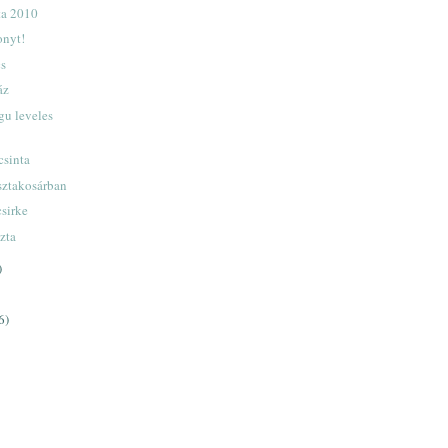
ta 2010
onyt!
cs
áz
gu leveles
csinta
észtakosárban
sirke
szta
)
6)