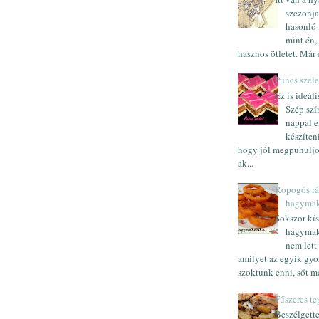
szezonja
hasonló f
mint én,
hasznos ötletet. Már 
Puncs szele
Ez is ideál
Szép szín
nappal e
készíteni,
hogy jól megpuhuljo
ak...
Ropogós rá
hagymak
Sokszor kís
hagymak
nem lett
amilyet az egyik gyo
szoktunk enni, sőt mé
Fűszeres te
Beszélgette