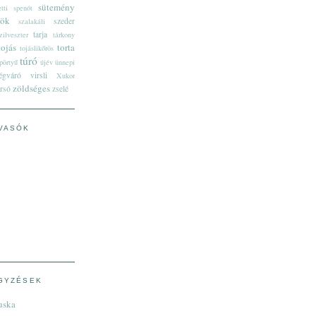
sütemény
tti
spenót
tök
szeder
szalakáli
tarja
zilveszter
tárkony
tojás
torta
tojáslikőrös
túró
pörtyű
újév
ünnepi
égváró
virsli
Xukor
zöldséges
rsó
zselé
VASÓK
GYZÉSEK
uska