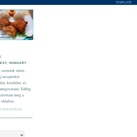
TEMPLATE
Z
EST, HUNGARY
szeretek sütni,
új recepteket
lni, kitalálni, és
 megosztani. Eddig
osztottam meg a
 oldalon.
EGTEKINTÉSE