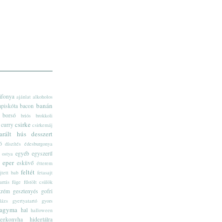
áfonya
ajánlat
alkoholos
banán
apiskóta
bacon
borsó
briós
brokkoli
csirke
curry
csirkemáj
arált hús
desszert
ó
díszítés
édesburgonya
egyéb
egyszerű
 ostya
eper
esküvő
étterem
feltét
ejtett bab
fetasajt
arrás
füge
fűstölt csülök
krém
gesztenyés
gofri
llázs
gyertyatartó
gyors
agyma
hal
halloween
degkonyha
hidegtálra