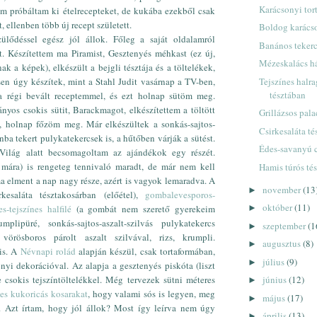
Karácsonyi tor
ám próbáltam ki ételrecepteket, de kukába ezekből csak
, ellenben több új recept született.
Boldog karács
ülődéssel egész jól állok. Főleg a saját oldalamról
Banános teker
t. Készítettem ma Piramist, Gesztenyés méhkast (ez új,
Mézeskalács h
 a képek), elkészült a bejgli tésztája és a töltelékek,
Tejszínes halra
sen úgy készítek, mint a Stahl Judit vasárnap a TV-ben,
tésztában
 a régi bevált receptemmel, és ezt holnap sütöm meg.
yos csokis sütit, Barackmagot, elkészítettem a töltött
Grillázsos pala
t, holnap főzöm meg. Már elkészültek a sonkás-sajtos-
Csirkesaláta t
onba tekert pulykatekercsek is, a hűtőben várják a sütést.
Édes-savanyú c
ilág alatt becsomagoltam az ajándékok egy részét.
 mára) is rengeteg tennivaló maradt, de már nem kell
Hamis túrós té
a elment a nap nagy része, azért is vagyok lemaradva. A
november
(13
►
esaláta tésztakosárban (előétel),
gombalevesporos-
október
(11)
es-tejszínes halfilé
(a gombát nem szerető gyerekeim
►
mplipüré, sonkás-sajtos-aszalt-szilvás pulykatekercs
szeptember
(1
►
vörösboros párolt aszalt szilvával, rizs, krumpli.
augusztus
(8)
►
 is. A
Névnapi rolád
alapján készül, csak tortaformában,
július
(9)
►
nyi dekorációval. Az alapja a gesztenyés piskóta (liszt
e csokis tejszíntöltelékkel. Még tervezek sütni méteres
június
(12)
►
nes kukoricás kosarakat
, hogy valami sós is legyen, meg
május
(17)
►
. Azt írtam, hogy jól állok? Most így leírva nem úgy
április
(13)
►