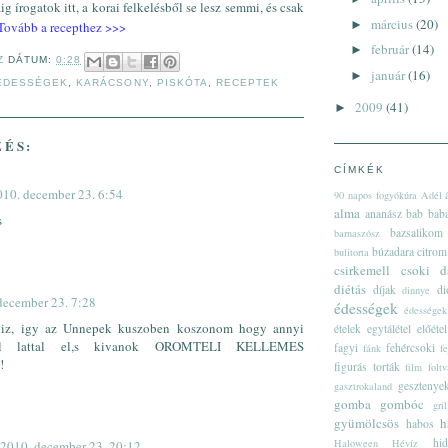
g írogatok itt, a korai felkelésből se lesz semmi, és csak
március
(20)
►
ovább a recepthez >>>
február
(14)
►
Z
DÁTUM:
0:28
január
(16)
►
ÉDESSÉGEK
,
KARÁCSONY
,
PISKÓTA
,
RECEPTEK
2009
(41)
►
ZÉS:
CÍMKÉK
010. december 23. 6:54
90 napos fogyókúra
Adél
alma
ananász
bab
bab
s
bazsalikom
barnaszósz
búzadara
citrom
bulitorta
csirkemell
csoki
d
diétás
díjak
di
dinnye
december 23. 7:28
édességek
édességek
liz, igy az Unnepek kuszoben koszonom hogy annyi
ételek
egytálétel
előétel
ssal lattal el,s kivanok OROMTELI KELLEMES
fagyi
fehércsoki
fánk
f
!
figurás torták
film
foltv
gesztenye
gasztrokaland
gomba
gombóc
gri
gyümölcsös
h
habos
hi
Haloween
Hévíz
2010. december 23. 20:12