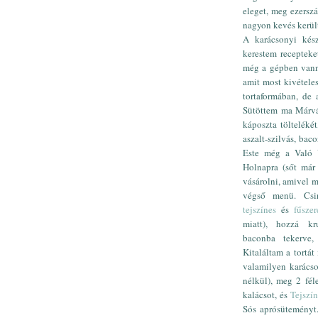
eleget, meg ezersz
nagyon kevés került
A karácsonyi kész
kerestem recepteke
még a gépben vannak
amit most kivétele
tortaformában, de
Sütöttem ma Márván
káposzta tölteléké
aszalt-szilvás, bac
Este még a Való V
Holnapra (sőt már
vásárolni, amivel m
végső menü. Csirk
tejszínes
és
fűszer
miatt), hozzá kru
baconba tekerve, 
Kitaláltam a tortát
valamilyen karácso
nélkül), meg 2 fél
kalácsot, és
Tejszí
Sós aprósüteményt