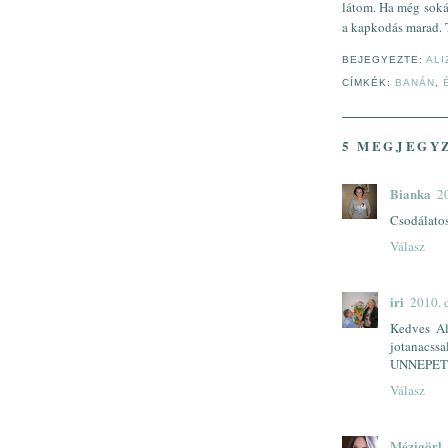
látom. Ha még sokái
a kapkodás marad.
T
BEJEGYEZTE:
ALI
CÍMKÉK:
BANÁN
,
5 MEGJEGY
Bianka
2
Csodálato
Válasz
iri
2010. 
Kedves A
jotanac
UNNEPET
Válasz
Mézigörl