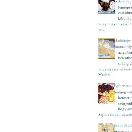
A Somló ga
legnépsz
családun
körünkb
hogy hogyan készül.
ne...
Madártejes 
Vannak oly
az embe
beleütkö
sokáig c
hogy egyszer elkészí
Madárt...
Egészben s
Nemrég val
keresett
szégyen
hogy azt
Sajnos én nem szeret
Esküvői elő
Itt van a n