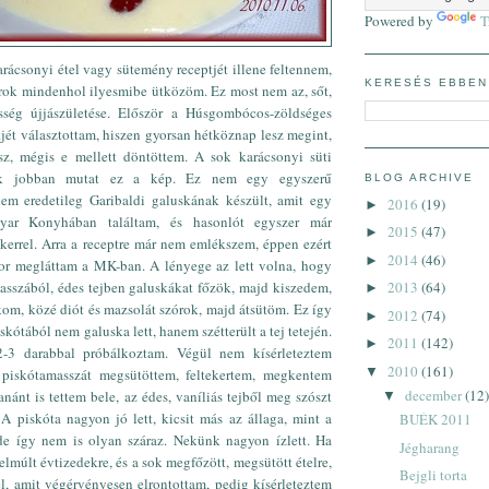
Powered by
T
rácsonyi étel vagy sütemény receptjét illene feltennem,
KERESÉS EBBEN
árok mindenhol ilyesmibe ütközöm. Ez most nem az, sőt,
esség újjászületése. Először a Húsgombócos-zöldséges
jét választottam, hiszen gyorsan hétköznap lesz megint,
esz, mégis e mellett döntöttem. A sok karácsonyi süti
ak jobban mutat ez a kép. Ez nem egy egyszerű
BLOG ARCHIVE
nem eredetileg Garibaldi galuskának készült, amit egy
2016
(19)
►
ar Konyhában találtam, és hasonlót egyszer már
2015
(47)
►
ikerrel. Arra a receptre már nem emlékszem, éppen ezért
2014
(46)
►
or megláttam a MK-ban. A lényege az lett volna, hogy
asszából, édes tejben galuskákat főzök, majd kiszedem,
2013
(64)
►
kom, közé diót és mazsolát szórok, majd átsütöm. Ez így
2012
(74)
►
skótából nem galuska lett, hanem szétterült a tej tetején.
2011
(142)
►
2-3 darabbal próbálkoztam. Végül nem kísérleteztem
2010
(161)
▼
s piskótamasszát megsütöttem, feltekertem, megkentem
december
(12)
anánt is tettem bele, az édes, vaníliás tejből meg szószt
▼
 A piskóta nagyon jó lett, kicsit más az állaga, mint a
BUÉK 2011
e így nem is olyan száraz. Nekünk nagyon ízlett. Ha
Jégharang
lmúlt évtizedekre, és a sok megfőzött, megsütött ételre,
Bejgli torta
el, amit végérvényesen elrontottam, pedig kísérleteztem