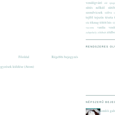
vendégváró
sör
spage
sütés nélkül
sütő
szendvicsek
szilva
s
tejföl
tejszín
tészta
tökmag
töltött hús
tök
tö
vanília
vend
vacsora
zöldbo
zabpehely
zöldbab
RENDSZERES OL
Főoldal
Régebbi bejegyzés
gyzések küldése (Atom)
NÉPSZERŰ BEJE
Somlói gal