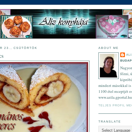
R 23., CSÜTÖRTÖK
ABOUT ME
cs
ALI
BUDAP
Nagyon 
főzni, 
kipróbá
mindezt másokkal is
1100 étel receptjét 
www.azila.gportal.hu
TELJES PROFIL M
TRANSLATE