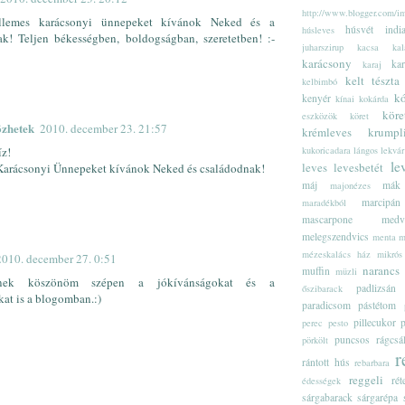
http://www.blogger.com/im
llemes karácsonyi ünnepeket kívánok Neked és a
húsvét
india
húsleves
ak! Teljen békességben, boldogságban, szeretetben! :-
juharszirup
kacsa
kal
karácsony
kar
karaj
kelt tészta
kelbimbó
k
kenyér
kínai
kokárda
köre
eszközök
köret
özhetek
2010. december 23. 21:57
krémleves
krumpl
kukoricadara
lángos
lekvár
íz!
le
leves
levesbetét
Karácsonyi Ünnepeket kívánok Neked és családodnak!
máj
mák
majonézes
marcipán
maradékból
mascarpone
medv
melegszendvics
menta
m
mézeskalács ház
mikrós
2010. december 27. 0:51
narancs
muffin
müzli
inek köszönöm szépen a jókívánságokat és a
padlizsán
őszibarack
kat is a blogomban.:)
paradicsom
pástétom
pillecukor
perec
pesto
puncsos
rágcsá
pörkölt
r
rántott hús
rebarbara
reggeli
rét
édességek
sárgabarack
sárgarépa