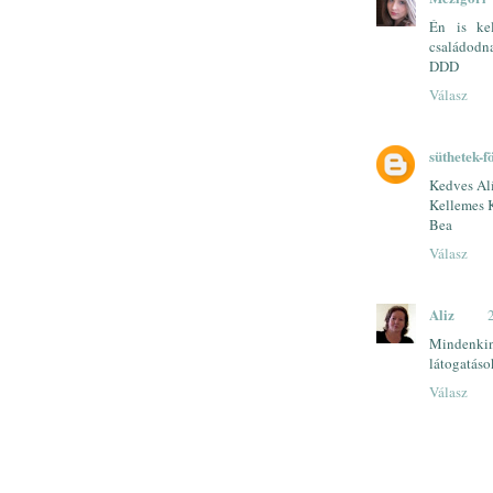
Én is ke
családodn
DDD
Válasz
süthetek-f
Kedves Al
Kellemes 
Bea
Válasz
Aliz
Mindenk
látogatáso
Válasz