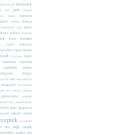
húsételek
g/blank.gif
i
játék
ital
joghurt
káposzta
ács
kapor
keksz
amell
karfiol
kence
keményítő nap
ókusz
kolbász
konyhai
tek
krémes
körte
i
kukorica
kuglóf
leveles-vajas tészta
vesek
linzer
levespor
mandarin
mandula
marhahús
mártás
ehagyma
meggy
méz
esélek
mézesfűszer
mogyoró
mozzarella
női test
nutella
oldalas
palacsinta
paprika
patchwork
péksütemény
pite
pogácsa
piskóta
rakott
lnivaló
rántott
eceptek
recepteké
sajt
rizs
es
saláták
sertéshús
sonka
sós